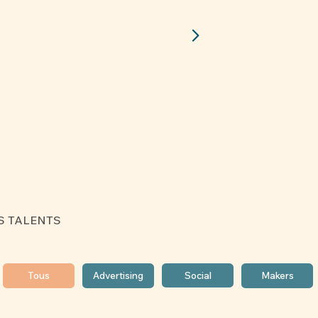
Nos Studios
Nos
S TALENTS
Social
Tous
Advertising
Makers