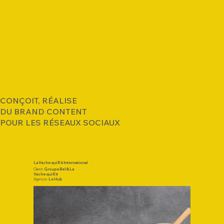
CONÇOIT, RÉALISE
DU BRAND CONTENT
POUR LES RÉSEAUX SOCIAUX
La Vache qui Rit International
Client:
Groupe Bel & La
Vache qui Rit
Agence:
Le Hub