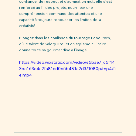
confiance, de respect et d’admiration mutuelle s’est 
renforcé au fil des projets, nourri par une 
compréhension commune des attentes et une 
capacité à toujours repousser les limites de la 
créativité.
Plongez dans les coulisses du tournage Food Porn, 
où le talent de Valery Drouet en stylisme culinaire 
donne toute sa gourmandise à l’image.
https://video.wixstatic.com/video/e6bae7_c6f14
3ba163c4c2fa81cd0b5b481a2d3/1080p/mp4/fil
e.mp4