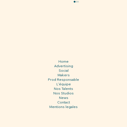
Home
Advertising
My Kitchen Society ouvre un nouveau
Social
chapitre en Rhône-Alpes
Makers
Prod Responsable
L'équipe
Nos Talents
Nos Studios
News
Contact
Mentions legales