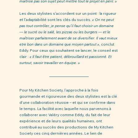
maîtrise pas son sujet peut mettre tout le projet en péril. »
Les deux stylistes s'accordent sur un point : la rigueur 
et l'adaptabilité sont les clés du succès. 
« On ne peut 
pas tout contrôler, je pense qu’il faut choisir un domaine 
— le sucré ou le salé, les pizzas ou les burgers — et le 
maîtriser parfaitement avant de se diversifier. Il vaut mieux 
etre bon dans un domaine que moyen partout »
, conclut 
Eddy. Pour ceux qui souhaitent se lancer, le conseil est 
clair : 
« Il faut être patient, débrouillard et passionné. Et 
surtout, savoir travailler en équipe. »
Pour My Kitchen Society, l’approche à la fois 
gourmande et rigoureuse des deux stylistes est la clé 
d’une collaboration réussie – et qui se confirme dans 
le temps. La facilité avec laquelle nous parvenons à 
collaborer avec Valéry comme Eddy, du fait de leur 
expérience et de leurs qualités humaines, ont 
contribué au succès des productions de My Kitchen 
Society ces cinq dernières années. Le lien de 