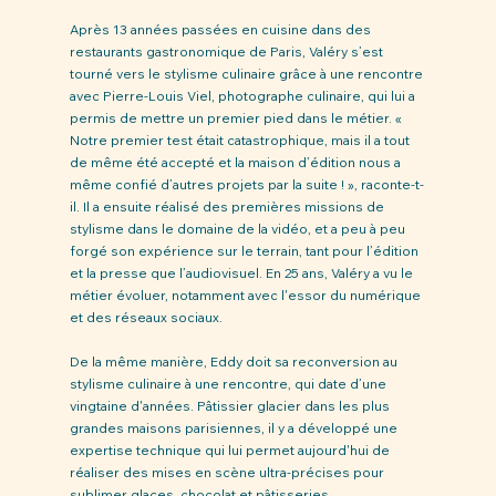
Après 13 années passées en cuisine dans des 
restaurants gastronomique de Paris, Valéry s’est 
tourné vers le stylisme culinaire grâce à une rencontre 
avec Pierre-Louis Viel, photographe culinaire, qui lui a 
permis de mettre un premier pied dans le métier. « 
Notre premier test était catastrophique, mais il a tout 
de même été accepté et la maison d’édition nous a 
même confié d’autres projets par la suite ! », raconte-t-
il. Il a ensuite réalisé des premières missions de 
stylisme dans le domaine de la vidéo, et a peu à peu 
forgé son expérience sur le terrain, tant pour l’édition 
et la presse que l’audiovisuel. En 25 ans, Valéry a vu le 
métier évoluer, notamment avec l'essor du numérique 
et des réseaux sociaux. 
De la même manière, Eddy doit sa reconversion au 
stylisme culinaire à une rencontre, qui date d’une 
vingtaine d'années. Pâtissier glacier dans les plus 
grandes maisons parisiennes, il y a développé une 
expertise technique qui lui permet aujourd'hui de 
réaliser des mises en scène ultra-précises pour 
sublimer glaces, chocolat et pâtisseries. 