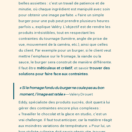
belles assiettes : c'est un travail de patience et de 
minutie, où chaque ingrédient est manipulé avec soin 
pour obtenir une image parfaite. « Faire un simple 
burger pour une pub peut prendre plusieurs heures 
parfois », explique Valéry. L'objectif est de rendre les 
produits irrésistibles, tout en respectant les 
contraintes du tournage (lumière, angle de prise de 
vue, mouvement de la caméra, etc.), ainsi que celles 
du client. Par exemple pour un burger, si le client veut 
mettre l’emphase sur le fromage, la viande ou la 
sauce, le burger sera construit de manière différente. 
Il faut être 
méticuleux et créatif
, et savoir 
trouver des 
solutions pour faire face aux contraintes
. 
« Si le fromage fondu du burger ne coule pas au bon 
moment, l'image est ratée » 
—Valery Drouet
Eddy, spécialiste des produits sucrés, doit quant à lui 
gérer des contraintes encore plus complexes : 
« Travailler le chocolat et la glace en studio, c'est un 
vrai challenge. Il faut tout anticiper, car la matière réagit 
aux moindres variations de température. » Pour lui, un 
bon styliste culinaire doit savoir réagir vite, trouver 