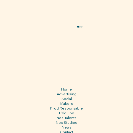
Home
Advertising
My Kitchen Society ouvre un nouveau
Social
chapitre en Rhône-Alpes
Makers
Prod Responsable
L'équipe
Nos Talents
Nos Studios
News
Contact