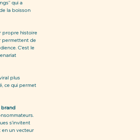
ngs” qui a 
de la boisson 
 propre histoire 
ur permettent de 
ience. C’est le 
tenariat 
ral plus 
é, ce qui permet 
 
brand 
consommateurs. 
es s’invitent 
 en un vecteur 