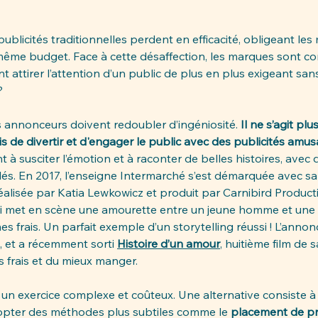
ublicités traditionnelles perdent en efficacité, obligeant les 
 même budget. Face à cette désaffection, les marques sont co
nt attirer l’attention d’un public de plus en plus exigeant sa
?
 annonceurs doivent redoubler d’ingéniosité. 
Il ne s’agit pl
s de divertir et d'engager le public avec des publicités amus
t à susciter l’émotion et à raconter de belles histoires, avec 
llés. En 2017, l’enseigne Intermarché s’est démarquée avec sa 
réalisée par Katia Lewkowicz et produit par Carnibird Product
met en scène une amourette entre un jeune homme et une ca
mes frais. Un parfait exemple d’un storytelling réussi ! L’ann
, et a récemment sorti 
Histoire d’un amour
, huitième film de 
s frais et du mieux manger.
 un exercice complexe et coûteux. Une alternative consiste à
adopter des méthodes plus subtiles comme le 
placement de pr