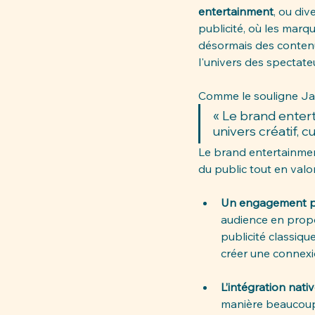
entertainment
, ou div
publicité, où les marq
désormais des contenus
l'univers des spectate
Comme le souligne Jan
« Le brand enter
univers créatif, cu
Le brand entertainmen
du public tout en valo
Un engagement plu
audience en propo
publicité classiqu
créer une connex
L’intégration native
manière beaucoup 