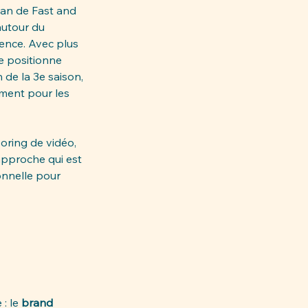
san de Fast and 
autour du 
ence. Avec plus 
se positionne 
 de la 3e saison, 
ment pour les 
soring de vidéo, 
approche qui est 
onnelle pour 
: le 
brand 