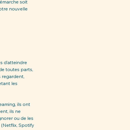
démarche soit 
otre nouvelle 
s d’atteindre 
e toutes parts, 
s regardent, 
etant les 
aming, ils ont 
nt, ils ne 
gnorer ou de les 
Netflix, Spotify 