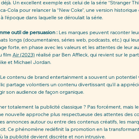
 déjà. Un excellent exemple est celui de la série “Stranger Thi
ca-Cola pour relancer la “New Coke”, une version historique 
à l’époque dans laquelle se déroulait la série.
mme outil de persuasion : 
Les marques peuvent raconter leur
ats longs (documentaires, séries web, podcasts, etc.) qui le
ge forte, en phase avec les valeurs et les attentes de leur aud
 film 
Air (2023)
 réalisé par Ben Affleck, qui revient sur le par
Nike et Michael Jordan.
Le contenu de brand entertainment a souvent un potentiel vi
ic partage volontiers un contenu divertissant qu’il a appréci
rgir son audience de façon organique.
ner totalement la publicité classique ? Pas forcément, mais le
une nouvelle approche plus respectueuse des attentes des 
es annonces autour ou entre des contenus créatifs, les marqu
écit. Ce phénomène redéfinit la promotion en la transformant
où la publicité devient discrète et non intrusive.