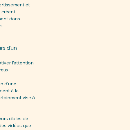
ertissement et 
 créent 
ment dans 
s. 
rs d’un 
ver l’attention 
eux : 
n d’une 
ent à la 
rtainment vise à 
urs cibles de 
des vidéos que 