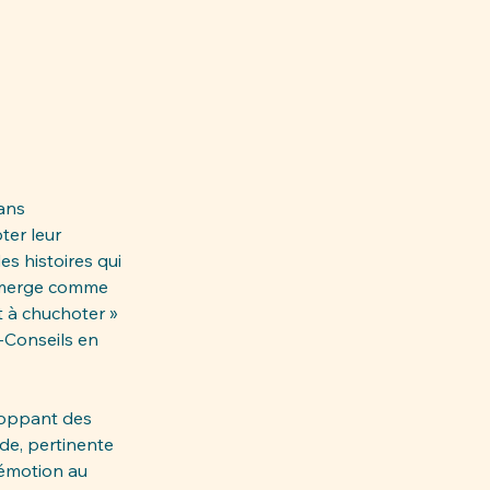
ans 
ter leur 
s histoires qui 
merge comme 
 à chuchoter » 
-Conseils en 
loppant des 
de, pertinente 
’émotion au 