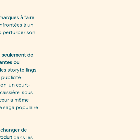
marques à faire 
nfrontées à un 
ns perturber son 
us seulement de 
antes ou 
des storytellings 
publicité 
ion, un court-
issière, sous 
onceur a même 
sa saga populaire 
 changer de 
oduit 
dans les 