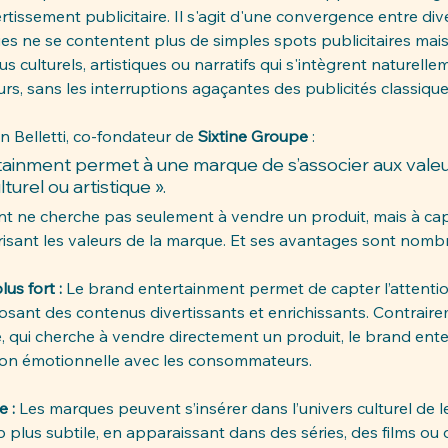
ertissement publicitaire. Il s'agit d'une convergence entre div
ues ne se contentent plus de simples spots publicitaires mais
 culturels, artistiques ou narratifs qui s'intègrent naturelle
urs, sans les interruptions agaçantes des publicités classique
 Belletti, co-fondateur de 
Sixtine Groupe
 :  
tainment permet à une marque de s’associer aux valeu
lturel ou artistique ». 
t ne cherche pas seulement à vendre un produit, mais à capti
risant les valeurs de la marque. Et ses avantages sont nombr
s fort : 
Le brand entertainment permet de capter l’attentio
sant des contenus divertissants et enrichissants. Contrairem
e, qui cherche à vendre directement un produit, le brand ente
ion émotionnelle avec les consommateurs. 
 : 
Les marques peuvent s’insérer dans l’univers culturel de le
plus subtile, en apparaissant dans des séries, des films ou 