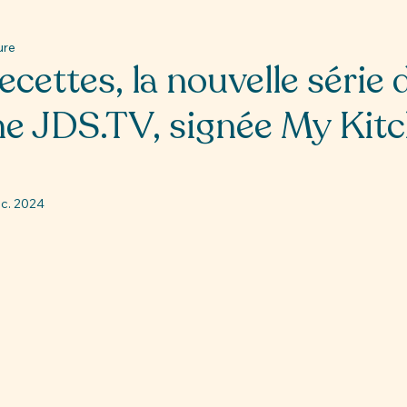
ure
cettes, la nouvelle série d
me JDS.TV, signée My Kit
c. 2024