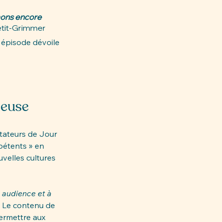
mons encore 
etit-Grimmer
e épisode dévoile 
yeuse
ctateurs de Jour 
pétents » en 
velles cultures 
 audience et à 
. Le contenu de 
permettre aux 