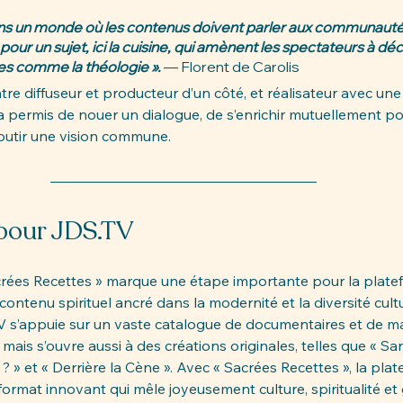
 un monde où les contenus doivent parler aux communautés.
 pour un sujet, ici la cuisine, qui amènent les spectateurs à déc
es comme la théologie ».
 — Florent de Carolis
tre diffuseur et producteur d’un côté, et réalisateur avec une
 a permis de nouer un dialogue, de s’enrichir mutuellement p
boutir une vision commune.
pour 
JDS.TV
rées Recettes » marque une étape importante pour la plate
 contenu spirituel ancré dans la modernité et la diversité cult
V
 s’appuie sur un vaste catalogue de documentaires et de m
, mais s’ouvre aussi à des créations originales, telles que « San
? » et « Derrière la Cène ». Avec « Sacrées Recettes », la pla
ormat innovant qui mêle joyeusement culture, spiritualité et