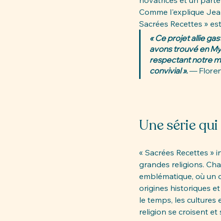
novatrices et un part
Comme l'explique Jea
Sacrées Recettes » est
« Ce projet allie ga
avons trouvé en My 
respectant notre mis
convivial ».
 — 
Floren
Une série qui 
« Sacrées Recettes » in
grandes religions. Ch
emblématique, où un che
origines historiques et
le temps, les cultures 
religion se croisent et