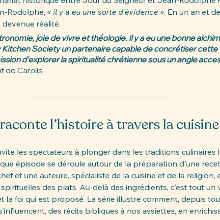
enariat historique entre Jour du Seigneur et Jean-Rodolphe P
n-Rodolphe, 
« il y a eu une sorte d’évidence »
. En un an et dem
 devenue réalité.
stronomie, joie de vivre et théologie. Il y a eu une bonne alchim
Kitchen Society un partenaire capable de concrétiser cette v
sion d’explorer la spiritualité chrétienne sous un angle access
t de Carolis
raconte l’histoire à travers la cuisine
vite les spectateurs à plonger dans les traditions culinaires l
aque épisode se déroule autour de la préparation d'une recet
f et une auteure, spécialiste de la cuisine et de la religion, 
 spirituelles des plats. Au-delà des ingrédients, c'est tout un
et la foi qui est proposé. La série illustre comment, depuis touj
 s’influencent, des récits bibliques à nos assiettes, en enrichi