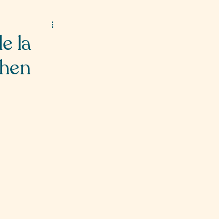
e la
chen