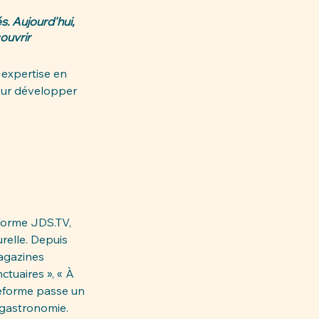
 Aujourd'hui, 
ouvrir 
 expertise en 
our développer 
forme 
JDS.TV
, 
urelle. Depuis 
agazines 
ctuaires », « À 
teforme passe un 
 gastronomie.