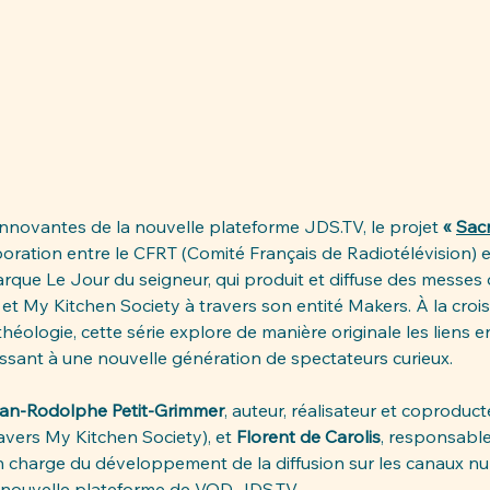
nnovantes de la nouvelle plateforme 
JDS.TV
, le projet 
« 
Sac
aboration entre le CFRT (Comité Français de Radiotélévision) e
rque Le Jour du seigneur, qui produit et diffuse des messes 
, et My Kitchen Society à travers son entité Makers. À la cro
éologie, cette série explore de manière originale les liens en
ressant à une nouvelle génération de spectateurs curieux.
an-Rodolphe Petit-Grimmer
, auteur, réalisateur et coproducte
avers My Kitchen Society), et 
Florent de Carolis
, responsable 
 charge du développement de la diffusion sur les canaux nu
a nouvelle plateforme de VOD 
JDS.TV
. 