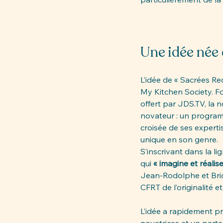
Une idée née
L’idée de « Sacrées R
My Kitchen Society. Fo
offert par 
JDS.TV
, la
novateur : un programme
croisée de ses experti
unique en son genre.
S’inscrivant dans la lig
qui 
« imagine et réalis
Jean-Rodolphe et Bric
CFRT de l’originalité e
L’idée a rapidement pr