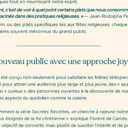
ues tout en nourrissant notre esprit.
ant, c’est de voir à quel point certains plats que nous consom
acinés dans des pratiques religieuses. »
 — Jean-Rodolphe P
 vin, ou des plats spécifiques liés aux fêtes religieuses, chaqu
aires souvent méconnus du grand public.
ouveau public avec une approche jo
 été conçu non seulement pour satisfaire les fidèles téléspe
i pour attirer une audience plus large et plus jeune, des « ap
aux « curieux », des personnes ouvertes à la découverte de nou
des aspects du quotidien comme la cuisine.
amment la série Sacrées Recettes, on cherche à rajeunir notre
us éloignés de la foi chrétienne »
, explique Florent de Carolis
 objectif de convertir, mais plutôt de susciter l’intérêt et de 