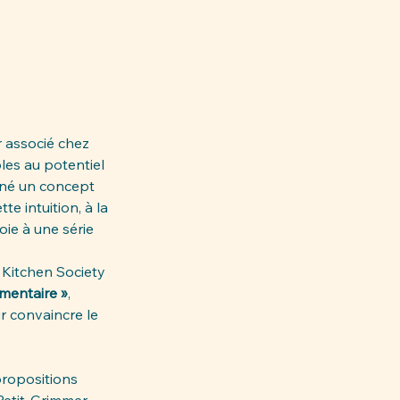
 associé chez 
les au potentiel 
iné un concept 
e intuition, à la 
ie à une série 
 Kitchen Society 
umentaire »
, 
 convaincre le 
propositions 