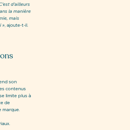
C’est d’ailleurs 
dans la manière 
mie, mais 
i »
, ajoute-t-il.
ions 
tend son 
des contenus 
e limite plus à 
e de 
e marque.
iaux. 