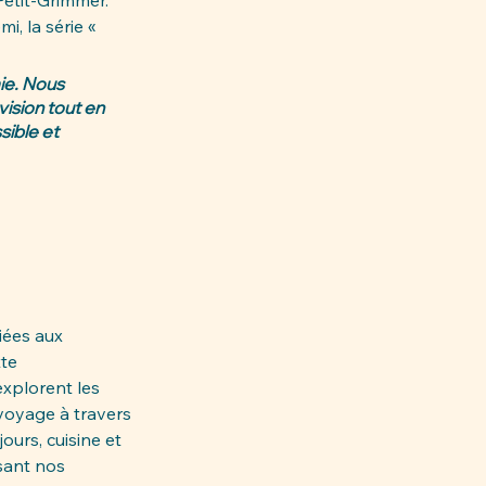
etit-Grimmer. 
i, la série « 
ie. Nous 
ision tout en 
ible et 
iées aux 
te 
explorent les 
 voyage à travers 
ours, cuisine et 
ssant nos 